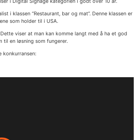
riser i Digital Signage kategorien i godt over 10 år.
list i klassen “Restaurant, bar og mat”. Denne klassen er
ene som holder til i USA.
. Dette viser at man kan komme langt med å ha et god
til en løsning som fungerer.
le konkurransen: