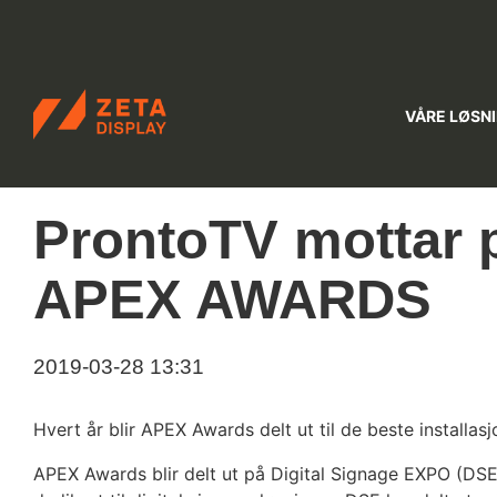
ZETADISPLAY NORWAY
VÅRE LØSN
Skip to main content
Skip to search
ProntoTV mottar p
APEX AWARDS
2019-03-28 13:31
Hvert år blir APEX Awards delt ut til de beste installas
APEX Awards blir delt ut på Digital Signage EXPO (DSE)