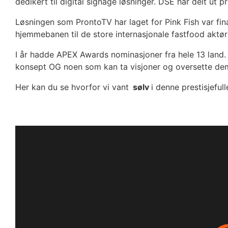
dedikert til digital signage løsninger. DSE har delt ut p
Løsningen som ProntoTV har laget for Pink Fish var fina
hjemmebanen til de store internasjonale fastfood aktør
I år hadde APEX Awards nominasjoner fra hele 13 land
konsept OG noen som kan ta visjoner og oversette dem 
Her kan du se hvorfor vi vant
sølv
i denne prestisjeful