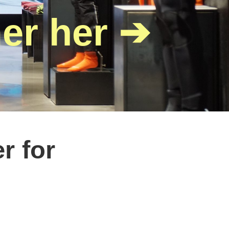
er her
r for