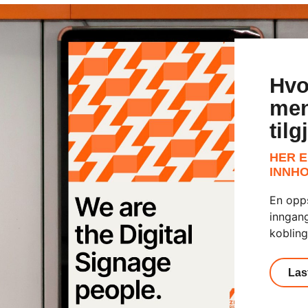
Hvo
men
til
HER E
INNHO
En opp
inngang
kobling
Las