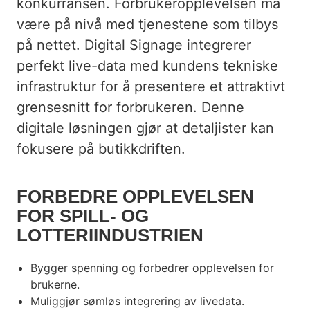
konkurransen. Forbrukeropplevelsen må
BIL
være på nivå med tjenestene som tilbys
TRANSPORT OG REISELIV
på nettet. Digital Signage integrerer
perfekt live-data med kundens tekniske
INTERNKOMMUNIKASJON
infrastruktur for å presentere et attraktivt
MOTE OG FAGHANDEL
grensesnitt for forbrukeren. Denne
UTENDØRSREKLAME
digitale løsningen gjør at detaljister kan
fokusere på butikkdriften.
APOTEK OG HELSE
KUNST OG KULTUR
FORBEDRE OPPLEVELSEN
FOR SPILL- OG
ELBIL-LADING
LOTTERIINDUSTRIEN
Bygger spenning og forbedrer opplevelsen for
brukerne.
Muliggjør sømløs integrering av livedata.