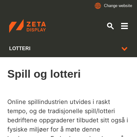
Change website
ZETADISPLAY NORWAY
LOTTERI
Skip to main content
Skip to search
Spill og lotteri
BRANSJER
POST, BANK OG FINANS
KBS
Online spillindustrien utvides i raskt
tempo, og de tradisjonelle spill/lotteri
FASTFOOD OG RESTAURANT
bedriftene oppgraderer tilbudet sitt også i
DAGLIGVARE
fysiske miljøer for å møte denne