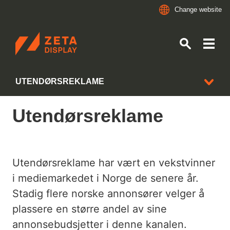
Change website
ZETADISPLAY NORWAY
UTENDØRSREKLAME
Skip to main content
Skip to search
Utendørsreklame
BRANSJER
POST, BANK OG FINANS
Utendørsreklame har vært en vekstvinner
KBS
i mediemarkedet i Norge de senere år.
FASTFOOD OG RESTAURANT
Stadig flere norske annonsører velger å
plassere en større andel av sine
DAGLIGVARE
annonsebudsjetter i denne kanalen.