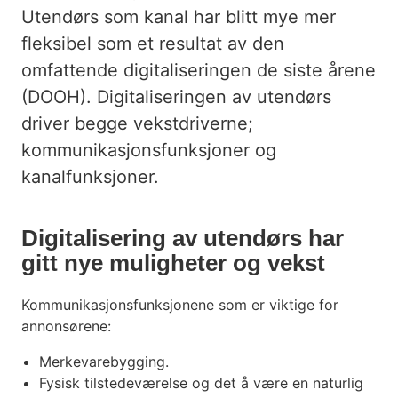
BIL
Utendørs som kanal har blitt mye mer
fleksibel som et resultat av den
TRANSPORT OG REISELIV
omfattende digitaliseringen de siste årene
INTERNKOMMUNIKASJON
(DOOH). Digitaliseringen av utendørs
SPILL OG LOTTERI
driver begge vekstdriverne;
kommunikasjonsfunksjoner og
MOTE OG FAGHANDEL
kanalfunksjoner.
APOTEK OG HELSE
Digitalisering av utendørs har
KUNST OG KULTUR
gitt nye muligheter og vekst
ELBIL-LADING
Kommunikasjonsfunksjonene som er viktige for
annonsørene:
Merkevarebygging.
Fysisk tilstedeværelse og det å være en naturlig