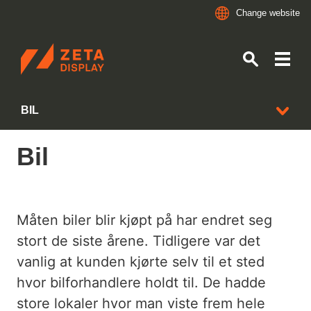
Change website
ZETADISPLAY NORWAY
BIL
Skip to main content
Skip to search
Bil
BRANSJER
POST, BANK OG FINANS
Måten biler blir kjøpt på har endret seg
KBS
stort de siste årene. Tidligere var det
FASTFOOD OG RESTAURANT
vanlig at kunden kjørte selv til et sted
hvor bilforhandlere holdt til. De hadde
DAGLIGVARE
store lokaler hvor man viste frem hele