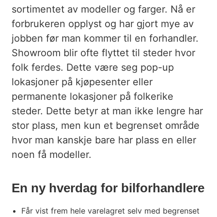
TRANSPORT OG REISELIV
sortimentet av modeller og farger. Nå er
forbrukeren opplyst og har gjort mye av
INTERNKOMMUNIKASJON
jobben før man kommer til en forhandler.
SPILL OG LOTTERI
Showroom blir ofte flyttet til steder hvor
MOTE OG FAGHANDEL
folk ferdes. Dette være seg pop-up
lokasjoner på kjøpesenter eller
UTENDØRSREKLAME
permanente lokasjoner på folkerike
APOTEK OG HELSE
steder. Dette betyr at man ikke lengre har
stor plass, men kun et begrenset område
KUNST OG KULTUR
hvor man kanskje bare har plass en eller
ELBIL-LADING
noen få modeller.
En ny hverdag for bilforhandlere
Får vist frem hele varelagret selv med begrenset